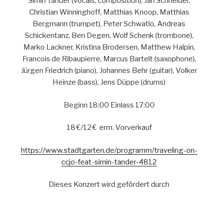
Simin Tander (vocals, composition), Jan Schneider,
Christian Winninghoff, Matthias Knoop, Matthias
Bergmann (trumpet), Peter Schwatlo, Andreas
Schickentanz, Ben Degen, Wolf Schenk (trombone),
Marko Lackner, Kristina Brodersen, Matthew Halpin,
Francois de Ribaupierre, Marcus Bartelt (saxophone),
Jürgen Friedrich (piano), Johannes Behr (guitar), Volker
Heinze (bass), Jens Düppe (drums)
Beginn 18:00
Einlass 17:00
18 €/12 € erm. Vorverkauf
https://www.stadtgarten.de/programm/traveling-on-
ccjo-feat-simin-tander-4812
Dieses Konzert wird gefördert durch