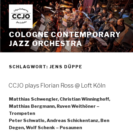
Zum
Inhalt
springen
COLOGNE CONTEMPORARY
JAZZ ORCHESTRA
SCHLAGWORT:
JENS DÜPPE
CCJO plays Florian Ross @ Loft Köln
Matthias Schwengler, Christian Winninghoff,
Matthias Bergmann, Ruven Weithöner –
Trompeten
Peter Schwatlo, Andreas Schickentanz, Ben
Degen, Wolf Schenk – Posaunen