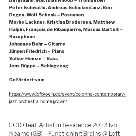
Bergmann, Matthias Knoop – Trompeten
Peter Schwatlo, Andreas Schickentanz, Ben
Degen, Wolf Schenk – Posaunen
Marko Lackner, Kristina Brodersen, Matthew
Halpin, François de Ribaupierre, Marcus Bartelt –
Saxophone
Johannes Behr – Gitarre
Jürgen Friedrich – Piano
Volker Heinze – Bass
Jens Düppe – Schlagzeug
Gefördert von:
https://www.loftkoeln.de/event/cologne-contemporary-
jazz-orchestra-homegrown/
CCJO feat. Artist in Residence 2023 Ivo
Neame (GB) – Functioning Brains @ Loft