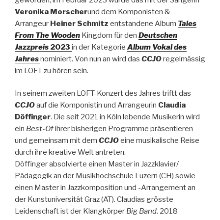
Veronika Morscher
und dem Komponisten &
Arrangeur
Heiner Schmitz
entstandene Album
Tales
From The Wooden
Kingdom für den
Deutschen
Jazzpreis
2023
in der Kategorie
Album Vokal des
Jahres
nominiert. Von nun an wird das
CCJO
regelmässig
im LOFT zu hören sein.
In seinem zweiten LOFT-Konzert des Jahres triftt das
CCJO
auf die Komponistin und Arrangeurin
Claudia
Döffinger
. Die seit 2021 in Köln lebende Musikerin wird
ein
Best-Of
ihrer bisherigen Programme präsentieren
und gemeinsam mit dem
CCJO
eine musikalische Reise
durch ihre kreative Welt antreten.
Döffinger absolvierte einen Master in Jazzklavier/
Pädagogik an der Musikhochschule Luzern (CH) sowie
einen Master in Jazzkomposition und -Arrangement an
der Kunstuniversität Graz (AT). Claudias grösste
Leidenschaft ist der Klangkörper
Big Band
. 2018